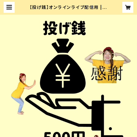
【投げ銭】オンラインライブ配信用 | C
D&DVD