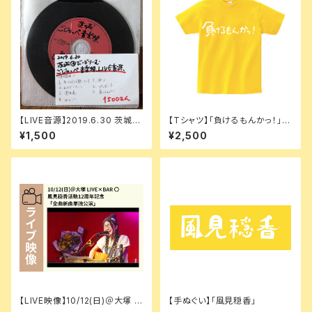
【LIVE音源】2019.6.30 茨城@
【Tシャツ】「負けるもんかっ！」黄
びーどりーむ「ごじゃっぺ音楽
色
¥1,500
¥2,500
祭」
【LIVE映像】10/12(日)＠大塚 LI
【手ぬぐい】「風見穏香」
VE×BAR 〇 風見穏香活動12周