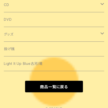
CD
シングル
DVD
アルバム
グッズ
手作りCD
Tシャツ
投げ銭
ライブCD
タオル類
Light It Up Blue古河/境
ネックウォーマー
商品一覧に戻る
バッグ
ストラップ