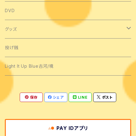
シングル
DVD
アルバム
グッズ
手作りCD
Tシャツ
投げ銭
ライブCD
タオル類
Light It Up Blue古河/境
ネックウォーマー
保存
シェア
LINE
ポスト
バッグ
ストラップ
PAY IDアプリ