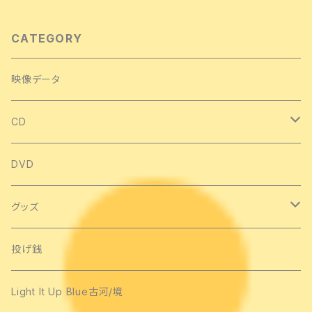
CATEGORY
映像データ
CD
シングル
DVD
アルバム
グッズ
手作りCD
Tシャツ
投げ銭
ライブCD
タオル類
Light It Up Blue古河/境