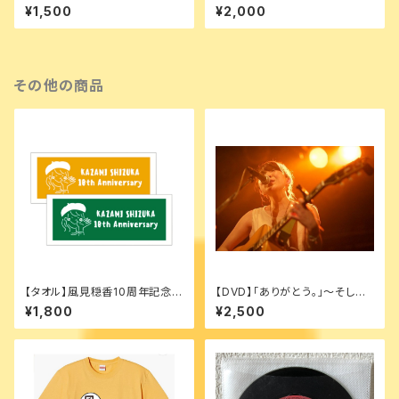
OC
C
¥1,500
¥2,000
その他の商品
【タオル】風見穏香10周年記念タ
【DVD】「ありがとう｡」〜そして、
オル
新しい私に〜
¥1,800
¥2,500