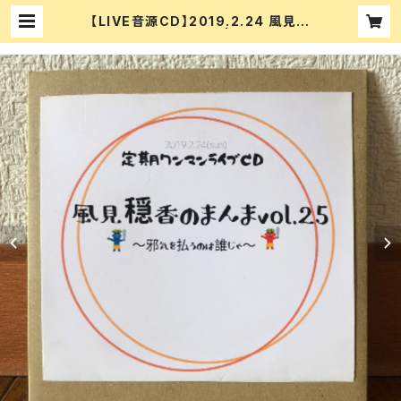
【LIVE音源CD】2019.2.24 風見穏
香のまんま vol.25 | CD&DVD