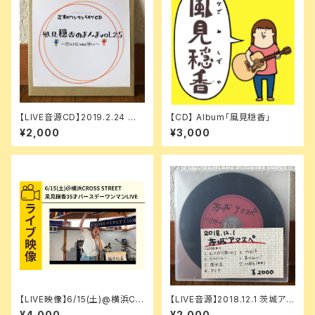
【LIVE音源CD】2019.2.24 風
【CD】 Album「風見穏香」
見穏香のまんま vol.25
¥2,000
¥3,000
【LIVE映像】6/15(土)@横浜CR
【LIVE音源】2018.12.1 茨城アマ
OSS STREET [35才~花にな
スペ
¥4,000
¥2,000