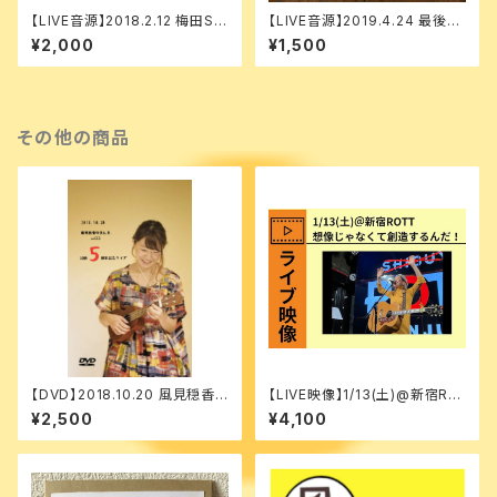
【LIVE音源】2018.2.12 梅田SO
【LIVE音源】2019.4.24 最後の
C
赤坂グラフィティー
¥2,000
¥1,500
その他の商品
【DVD】2018.10.20 風見穏香
【LIVE映像】1/13(土)@新宿RO
のまんま vol.22 「活動５周年記
TT [マンスリーワンマン(1月
¥2,500
¥4,100
念ライブ」
回)]想像じゃなくて創造するん
だ！