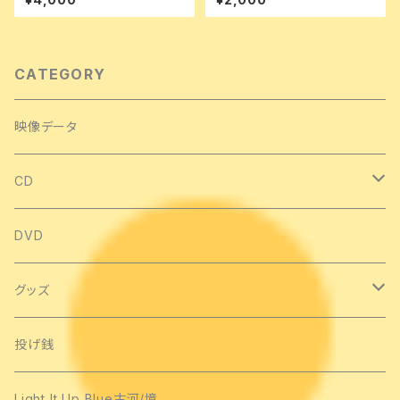
ろう風になろうそして君を照らす
太陽に~]
CATEGORY
映像データ
CD
シングル
DVD
アルバム
グッズ
手作りCD
Tシャツ
投げ銭
ライブCD
タオル類
Light It Up Blue古河/境