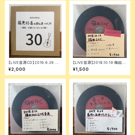
【LIVE音源CD】2019.6.29 風
【LIVE音源】2018.10.19 梅田S
見穏香のまんま vol.29
OC
¥2,000
¥1,500