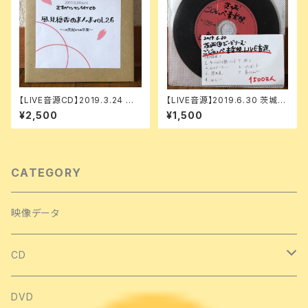
【LIVE音源CD】2019.3.24 風
【LIVE音源】2019.6.30 茨城@
見穏香のまんま vol. 26
びーどりーむ「ごじゃっぺ音楽
¥2,500
¥1,500
祭」
CATEGORY
映像データ
CD
シングル
DVD