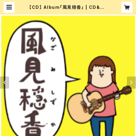
【CD】 Album「風見穏香」 | CD&DV
D