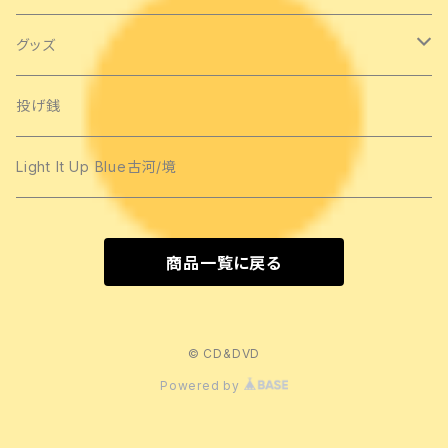
アルバム
グッズ
手作りCD
Tシャツ
投げ銭
ライブCD
タオル類
Light It Up Blue古河/境
ネックウォーマー
商品一覧に戻る
バッグ
ストラップ
© CD&DVD
Powered by