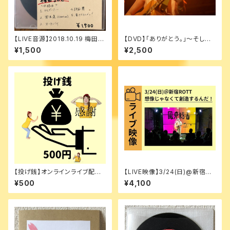
【LIVE音源】2018.10.19 梅田S
【DVD】「ありがとう｡」〜そして、
OC
新しい私に〜
¥1,500
¥2,500
【投げ銭】オンラインライブ配信
【LIVE映像】3/24(日)@新宿RO
用
TT [マンスリーワンマン(３月
¥500
¥4,100
回)]想像じゃなくて創造するん
だ！