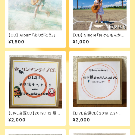
【CD】 Album「ありがとう。」
【CD】 Single「負けるもんか
っ！」
¥1,500
¥1,000
【LIVE音源CD】2019.1.12 風見
【LIVE音源CD】2019.2.24 風
穏香のまんま vol.24
見穏香のまんま vol.25
¥2,000
¥2,000