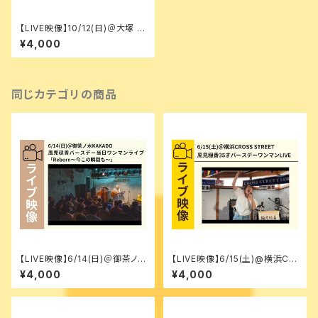
【LIVE映像】10/12(日)＠大塚 LI
VE×BAR 〇 風見穏香活動12周
¥4,000
年記念 「全曲新曲単独公演」
同じカテゴリの商品
【LIVE映像】6/14(日)＠御茶ノ
【LIVE映像】6/15(土)@横浜CR
水KAKADO 風見穏香バースデ
OSS STREET [35才~花にな
¥4,000
¥4,000
ー当日ワンマンライブ「Rebor
ろう風になろうそして君を照らす
n〜今この瞬間も〜」
太陽に~]