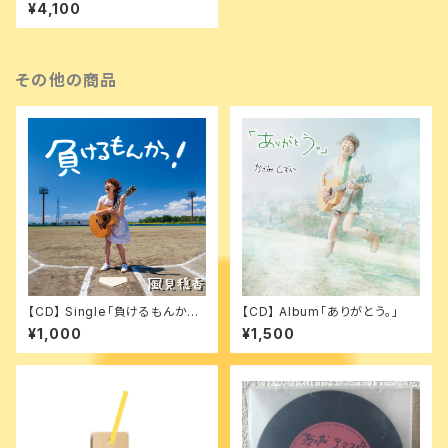
TT [マンスリーワンマン(2月
¥4,100
回)]想像じゃなくて創造するん
だ！
その他の商品
【CD】 Single「負けるもんか
【CD】 Album「ありがとう。」
っ！」
¥1,000
¥1,500