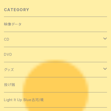
CATEGORY
映像データ
CD
シングル
DVD
アルバム
グッズ
手作りCD
Tシャツ
投げ銭
ライブCD
タオル類
Light It Up Blue古河/境